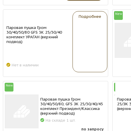
New
New
Подробнее
Паровая пушка Гром
30/40/50/80 GFS 3K 25/30/40
комплект УРАГАН (верхний
подвод)
Нет в наличии
New
New
Паровая пушка Гром
Парова
30/40/50/80, GFS ЗК 25/30/40/45
25/ЗК 
комплект Президент/Классика
(верхн
(верхний подвод)
На складе 1 шт.
по запросу