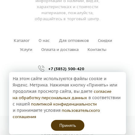
информации о наличии, видах,
характеристиках и стоимости
материалов, пожалуйста,
обращайтесь в торговый центр.
Каталог
О нас
Для оптовиков
Скидки
Услуги
Оплата и доставка
Контакты
+7 (3852) 500-420
На этом сайте используются файлы cookie и
г. Барнаул,
Яндекс. Метрика. Нажимая кнопку «Принять» или
ул. Власихинская, 127а
продолжая просмотр сайта, вы даете
согласие
на обработку персональных данных
в соответствии
с нашей
политикой конфиденциальности
и принимаете условия
пользовательского
соглашения
Большой Дом Дерева © 2026
Принять
Правовая информация
BTB Digital
Создание сайта