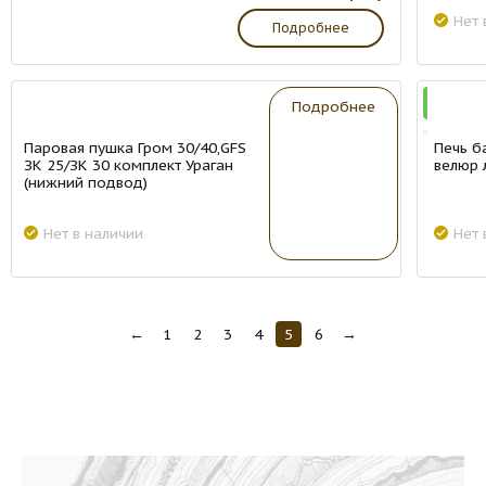
Нет 
Подробнее
New
New
Подробнее
Паровая пушка Гром 30/40,GFS
Печь б
ЗК 25/ЗК 30 комплект Ураган
велюр 
(нижний подвод)
Нет в наличии
Нет 
←
1
2
3
4
5
6
→