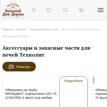
Главная
—
Каталог
—
Печи для бань и саун
—
Аксессуары и запасные части
для печей Технолит
Аксессуары и запасные части для
печей Технолит
Фильтры
New
New
Подробнее
Облицовка на трубу
Облицо
ПРЕЗИДЕНТ Серпентинит GFS 25
Серпен
(130х290) (1 ярус) под шибер
(3 яру