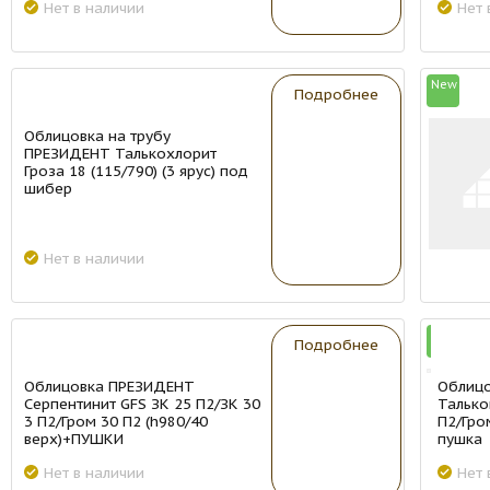
Нет в наличии
Нет 
New
New
Подробнее
Облицовка на трубу
ПРЕЗИДЕНТ Талькохлорит
Гроза 18 (115/790) (3 ярус) под
шибер
Нет в наличии
New
New
Подробнее
Облицовка ПРЕЗИДЕНТ
Облиц
Серпентинит GFS ЗК 25 П2/ЗК 30
Талько
3 П2/Гром 30 П2 (h980/40
П2/Гро
верх)+ПУШКИ
пушка
Нет в наличии
Нет 