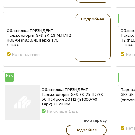
New
New
Подробнее
Облицовка ПРЕЗИДЕНТ
Облиц
Талькохлорит GFS ЗК 18 М/П/П2
Талько
НОВАЯ (h830/40 верх) Т/О
П2 (h1
СЛЕВА
СЛЕВА
Нет в наличии
Нет 
New
New
Облицовка ПРЕЗИДЕНТ
Парова
Талькохлорит GFS ЗК 25 П2/ЗК
GFS 3K
30 П2/Гром 30 П2 (h1000/40
(нижни
верх) +ПУШКИ
На складе 1 шт.
по запросу
Нет 
Подробнее