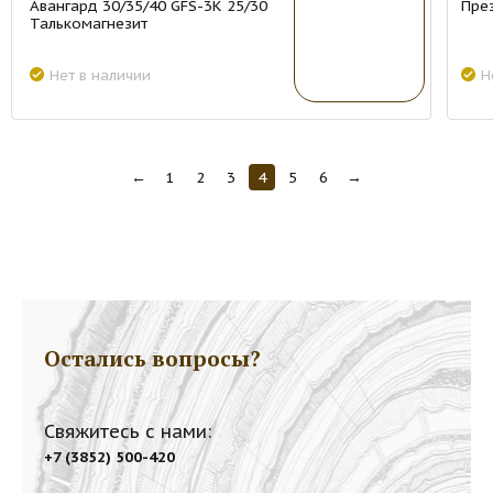
Авангард 30/35/40 GFS-3K 25/30
Пре
Талькомагнезит
Нет в наличии
Н
←
1
2
3
4
5
6
→
Остались вопросы?
Свяжитесь с нами:
+7 (3852) 500-420