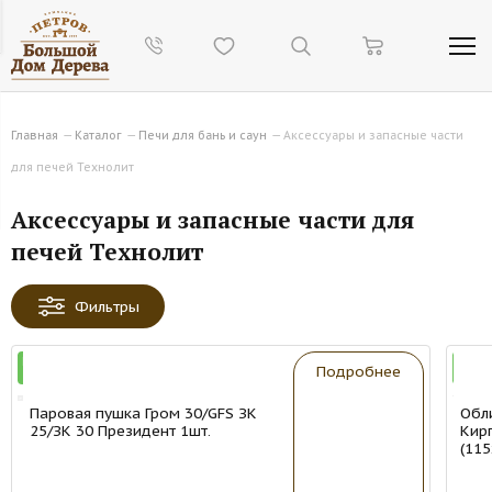
Главная
—
Каталог
—
Печи для бань и саун
—
Аксессуары и запасные части
для печей Технолит
Аксессуары и запасные части для
печей Технолит
Фильтры
New
New
Подробнее
Паровая пушка Гром 30/GFS ЗК
Обл
25/ЗК 30 Президент 1шт.
Кир
(115