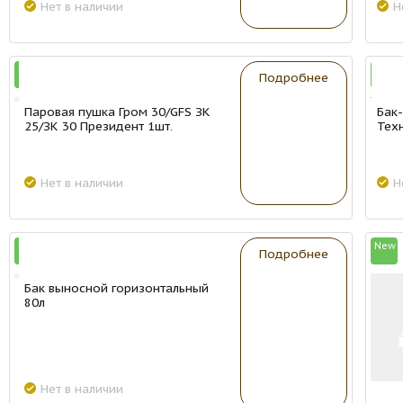
Нет в наличии
Н
New
New
Подробнее
Паровая пушка Гром 30/GFS ЗК
Бак
25/ЗК 30 Президент 1шт.
Тех
Нет в наличии
Н
New
New
Подробнее
Бак выносной горизонтальный
80л
Нет в наличии