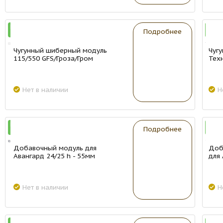
New
New
Подробнее
Чугунный шиберный модуль
Чуг
115/550 GFS/Гроза/Гром
Тех
Нет в наличии
Н
New
New
Подробнее
Добавочный модуль для
Доб
Авангард 24/25 h - 55мм
для
Нет в наличии
Н
New
New