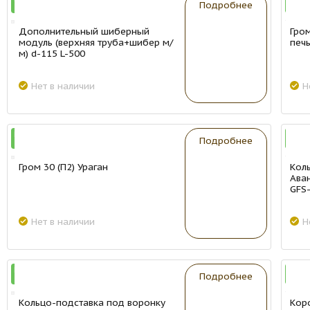
Подробнее
Дополнительный шиберный
Гром
модуль (верхняя труба+шибер м/
печ
м) d-115 L-500
Нет в наличии
Н
New
New
Подробнее
Гром 30 (П2) Ураган
Кол
Аван
GFS
Нет в наличии
Н
New
New
Подробнее
Кольцо-подставка под воронку
Коро