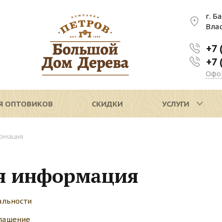
г. Б
Вла
+7 
+7 
Офо
Я ОПТОВИКОВ
СКИДКИ
УСЛУГИ
рмация
я информация
альности
глашение