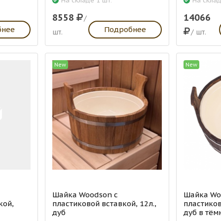
На складе 1 шт.
На склад
8558
14066
/
бнее
Подробнее
шт.
/ шт.
New
New
Шайка Woodson с
Шайка Wo
кой,
пластиковой вставкой, 12л.,
пластиков
дуб
дуб в тём