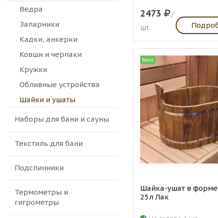
Ведра
2473
/
Запарники
Подро
шт.
Кадки, анкерки
Ковши и черпаки
New
Кружки
Обливные устройства
Шайки и ушаты
Наборы для бани и сауны
Текстиль для бани
Подспинники
Шайка-ушат в форме
Термометры и
25л Лак
гигрометры