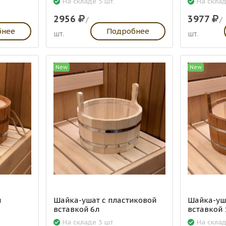
На складе 5 шт.
На склад
2956
3977
/
/
бнее
Подробнее
шт.
шт.
New
New
й
Шайка-ушат с пластиковой
Шайка-уша
вставкой 6л
вставкой 
На складе 3 шт.
На склад