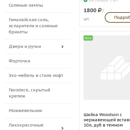
На складе 1 шт.
Соляные лампы
1800
/
Подро
шт.
Гималайская соль,
испарители и соляные
брикеты
New
Двери и ручки
Форточки
Эко-мебель в стиле лофт
Гвозdeck, скрытый
крепеж
Можжевельник
Шайка Woodson с
нержавеющей встав
10л, дуб в тёмном
Лакокрасочные