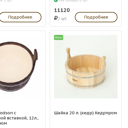
е 1 шт.
На складе 6 шт.
11120
Подробнее
Подробнее
/ шт.
New
odson с
Шайка 20 л. (кедр) Кедрпром
ой вставкой, 12л.,
ном