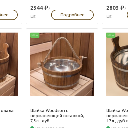
2344
2803
/
/
бнее
Подробнее
шт.
шт.
New
New
 овала
Шайка Woodson с
Шайка Wo
нержавеющей вставкой,
нержавею
7,5л., дуб
17л., дуб