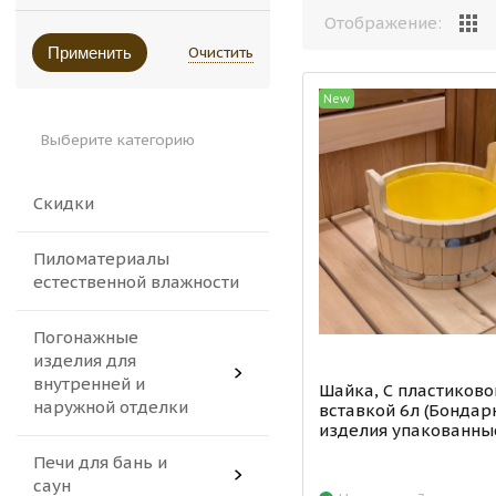
Отображение:
Очистить
Применить
New
Выберите категорию
Скидки
Пиломатериалы
естественной влажности
Погонажные
изделия для
внутренней и
Шайка, С пластиково
наружной отделки
вставкой 6л (Бонда
изделия упакованн
Печи для бань и
саун