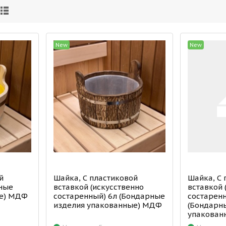
New
New
й
Шайка, С пластиковой
Шайка, С 
рные
вставкой (искусственно
вставкой 
ые) МДФ
состаренный) 6л (Бондарные
состаренн
изделия упакованные) МДФ
(Бондарн
упакован