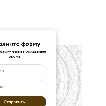
олните форму
езвоним вам в ближайшее
время
он
имя