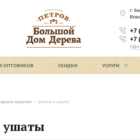
г. Б
Вла
+7 
+7 
Офо
Я ОПТОВИКОВ
СКИДКИ
УСЛУГИ
арные изделия
—
Шайки и ушаты
 ушаты