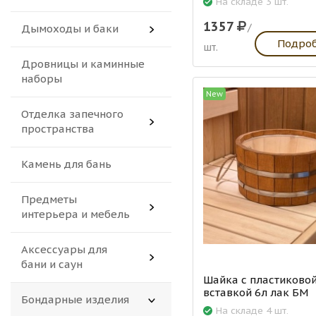
На складе 3 шт.
1357
/
Дымоходы и баки
Подро
шт.
Дровницы и каминные
наборы
New
Отделка запечного
пространства
Камень для бань
Предметы
интерьера и мебель
Аксессуары для
бани и саун
Шайка с пластиково
вставкой 6л лак БМ
Бондарные изделия
На складе 4 шт.