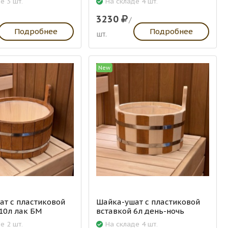
е 3 шт.
На складе 4 шт.
3230
/
Подробнее
Подробнее
шт.
New
т с пластиковой
Шайка-ушат с пластиковой
10л лак БМ
вставкой 6л день-ночь
е 2 шт.
На складе 4 шт.