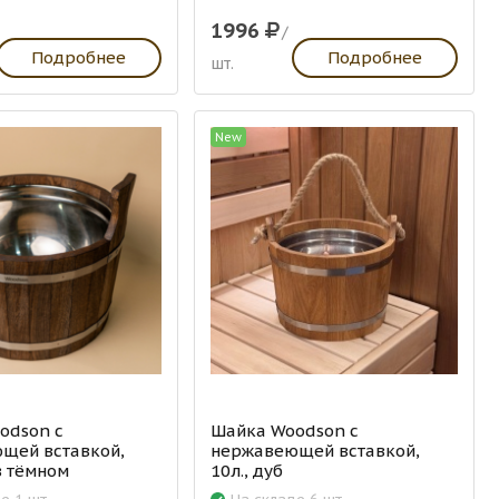
1996
/
Подробнее
Подробнее
шт.
New
odson с
Шайка Woodson с
щей вставкой,
нержавеющей вставкой,
 в тёмном
10л., дуб