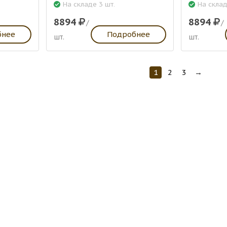
На складе 3 шт.
На склад
8894
8894
/
/
бнее
Подробнее
шт.
шт.
1
2
3
→