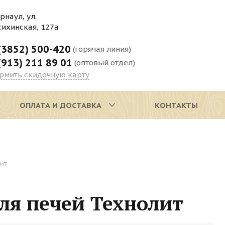
арнаул, ул.
сихинская, 127а
(3852) 500-420
(горячая линия)
(913) 211 89 01
(оптовый отдел)
рмить скидочную карту
ОПЛАТА И ДОСТАВКА
КОНТАКТЫ
ит
ля печей Технолит