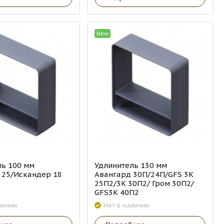
New
ль 100 мм
Удлинитель 130 мм
 25/Искандер 18
Авангард 30П/24П/GFS 3К
25П2/3К 30П2/ Гром 30П2/
GFS3К 40П2
личии
Нет в наличии