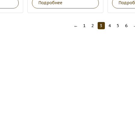
Подробнее
Подроб
←
1
2
3
4
5
6