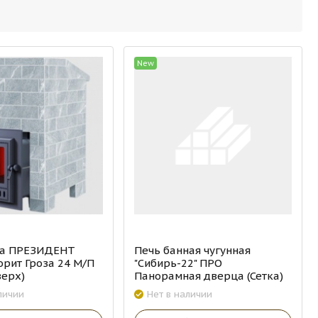
New
ка ПРЕЗИДЕНТ
Печь банная чугунная
рит Гроза 24 М/П
"Сибирь-22" ПРО
верх)
Панорамная дверца (Сетка)
личии
Нет в наличии