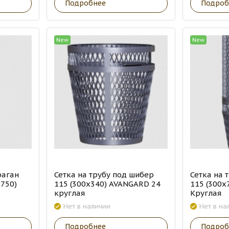
Подробнее
Подроб
New
New
раган
Сетка на трубу под шибер
Сетка на 
750)
115 (300х340) AVANGARD 24
115 (300х
круглая
Круглая
Нет в наличии
Нет в на
Подробнее
Подроб