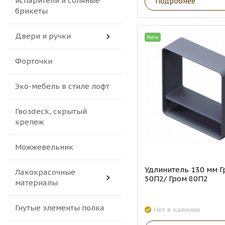
испарители и соляные
Подробнее
брикеты
Двери и ручки
New
Форточки
Эко-мебель в стиле лофт
Гвозdeck, скрытый
крепеж
Можжевельник
Удлинитель 130 мм Г
Лакокрасочные
50П2/ Гром 80П2
материалы
Гнутые элементы полка
Нет в наличии