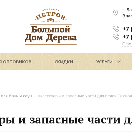
г. Б
Вла
+7 
+7 
Офо
Я ОПТОВИКОВ
СКИДКИ
УСЛУГИ
 для бань и саун
—
Аксессуары и запасные части для печей Технол
ры и запасные части д