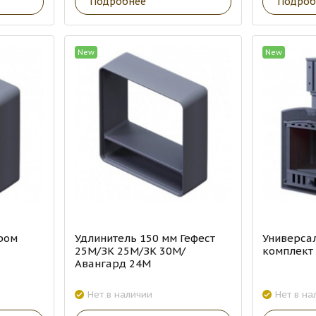
Подробнее
Подроб
New
New
ром
Удлинитель 150 мм Гефест
Универса
25М/ЗК 25М/ЗК 30М/
комплект 
Авангард 24М
Нет в наличии
Нет в на