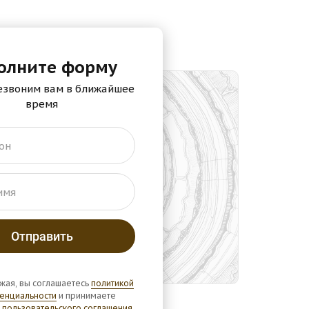
олните форму
езвоним вам в ближайшее
время
он
имя
жая, вы соглашаетесь
политикой
енциальности
и принимаете
 пользовательского соглашения
.