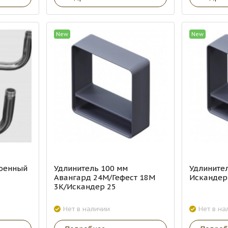
New
New
роенный
Удлинитель 100 мм
Удлините
Авангард 24М/Гефест 18М
Искандер
3К/Искандер 25
Нет в наличии
Нет в на