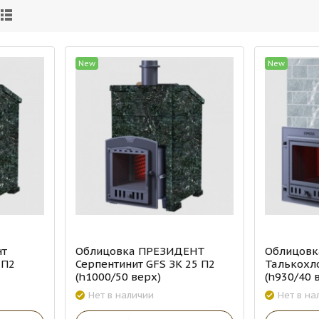
New
New
нт
Облицовка ПРЕЗИДЕНТ
Облицов
 П2
Серпентинит GFS ЗK 25 П2
Талькохло
(h1000/50 верх)
(h930/40 
Нет в наличии
Нет в на