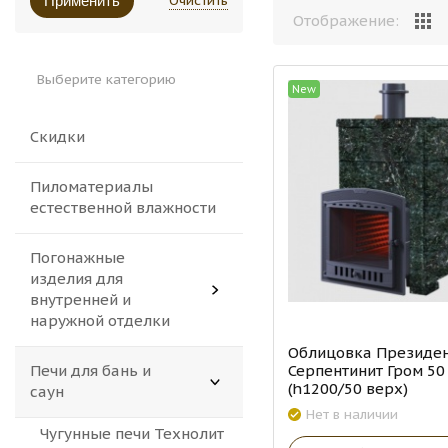
Очистить
Применить
Отображение:
Выберите категорию
New
Скидки
Пиломатериалы
естественной влажности
Погонажные
изделия для
внутренней и
наружной отделки
Облицовка Президе
Серпентинит Гром 50
Печи для бань и
(h1200/50 верх)
саун
Нет в наличии
Чугунные печи Технолит