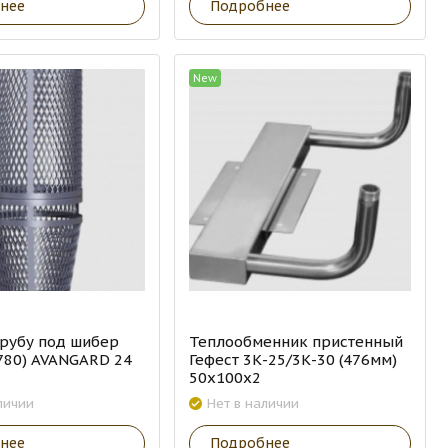
нее
Подробнее
New
трубу под шибер
Теплообменник пристенный
780) AVANGARD 24
Гефест 3К-25/3К-30 (476мм)
50х100х2
личии
Нет в наличии
нее
Подробнее