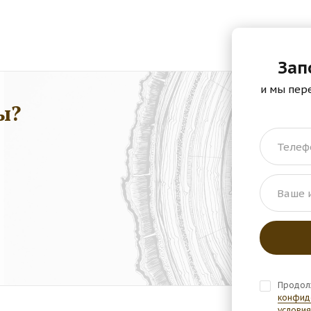
Зап
и мы пер
ы?
Телеф
Ваше 
Продол
конфид
условия