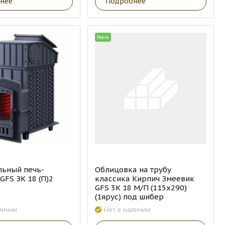
нее
Подробнее
New
льный печь-
Облицовка на трубу
GFS ЗК 18 (П)2
классика Кирпич Змеевик
GFS 3К 18 М/П (115х290)
(1ярус) под шибер
личии
Нет в наличии