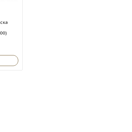
оска
00)