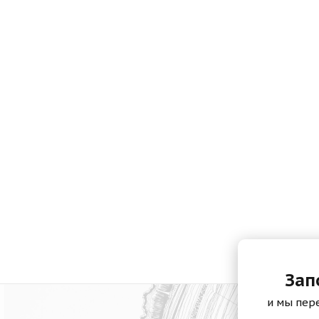
Зап
и мы пер