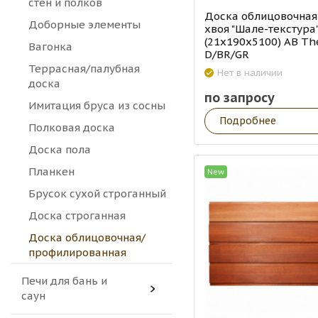
стен и полков
Доска облицовочная
Доборные элементы
хвоя "Шале-текстура
(21х190х5100) АВ T
Вагонка
D/BR/GR
Террасная/палубная
Нет в наличии
доска
по запросу
Имитация бруса из сосны
Подробнее
Полковая доска
Доска пола
Планкен
New
Брусок сухой строганный
Доска строганная
Доска облицовочная/
профилированная
Печи для бань и
саун