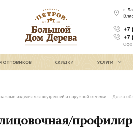
г. Б
Вла
+7 
+7 
Офо
Я ОПТОВИКОВ
СКИДКИ
УСЛУГИ
нажные изделия для внутренней и наружной отделки
—
Доска об
блицовочная/профилир