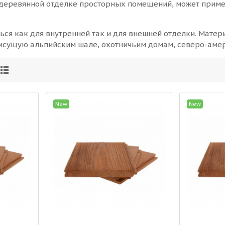
 деревянной отделке просторных помещений, может примен
ся как для внутренней так и для внешней отделки. Матер
исущую альпийским шале, охотничьим домам, северо-амер
New
New