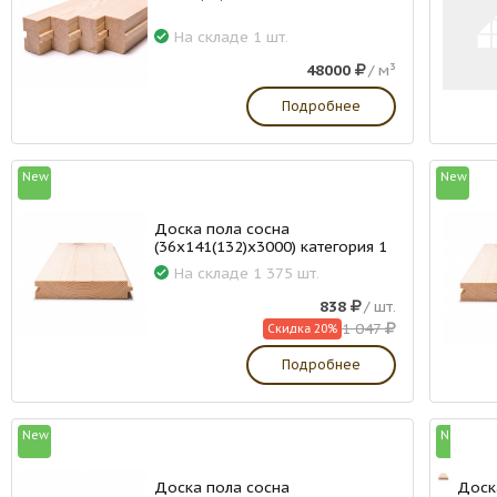
На складе 1 шт.
48000
/ м³
Подробнее
New
New
Доска пола сосна
(36х141(132)х3000) категория 1
На складе 1 375 шт.
838
/ шт.
1 047
Скидка 20%
Подробнее
New
New
Доска пола сосна
Доск