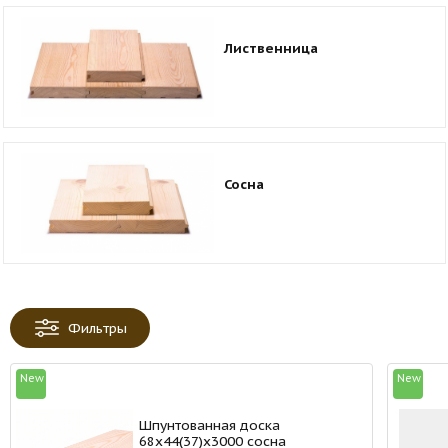
Лиственница
Сосна
Фильтры
New
New
Шпунтованная доска
68х44(37)х3000 сосна