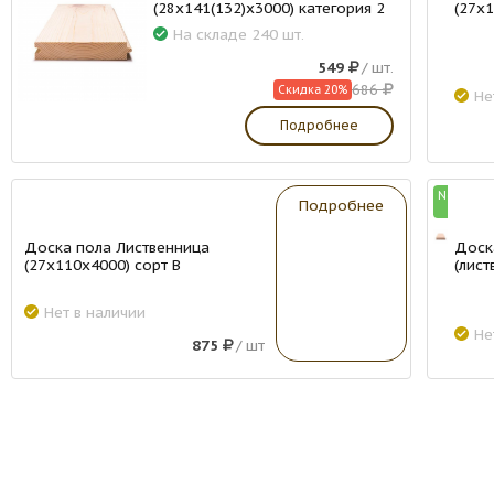
(28х141(132)х3000) категория 2
(27х1
На складе 240 шт.
549
/ шт.
686
Скидка 20%
Не
Подробнее
New
New
Подробнее
Доска пола Лиственница
Доск
(27х110х4000) сорт В
(лист
Нет в наличии
Не
875
/ шт