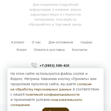
Для получения подробной
информации о наличии, видах,
характеристиках и стоимости
материалов, пожалуйста,
обращайтесь в торговый центр.
Каталог
О нас
Для оптовиков
Скидки
Услуги
Оплата и доставка
Контакты
+7 (3852) 500-420
На этом сайте используются файлы cookie и
г. Барнаул,
Яндекс. Метрика. Нажимая кнопку «Принять» или
ул. Власихинская, 127а
продолжая просмотр сайта, вы даете
согласие
на обработку персональных данных
в соответствии
с нашей
политикой конфиденциальности
и принимаете условия
пользовательского
соглашения
Большой Дом Дерева © 2026