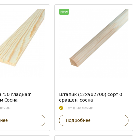
New
 "50 гладкая"
Штапик (12х9х2700) сорт 0
м Сосна
сращен. сосна
личии
Нет в наличии
нее
Подробнее