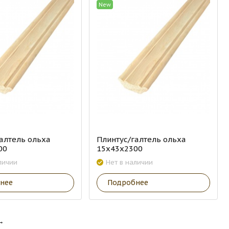
New
алтель ольха
Плинтус/галтель ольха
00
15х43х2300
личии
Нет в наличии
нее
Подробнее
→