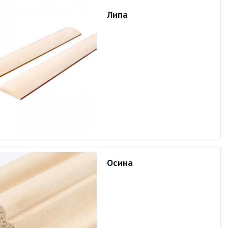
Липа
Осина