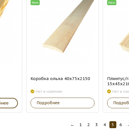
New
New
Коробка ольха 40х75х2150
Плинтус/г
15х43х21
Нет в наличии
Нет в на
бнее
Подробнее
Подроб
←
1
2
3
4
5
6