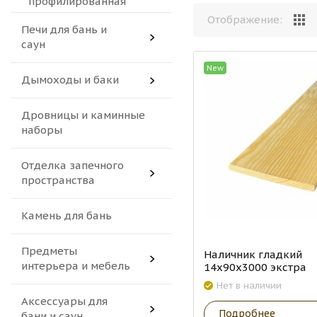
профилированная
Отображение:
Печи для бань и
саун
New
Дымоходы и баки
Дровницы и каминные
наборы
Отделка запечного
пространства
Камень для бань
Предметы
Наличник гладкий
интерьера и мебель
14х90х3000 экстра
Нет в наличии
Аксессуары для
Подробнее
бани и саун