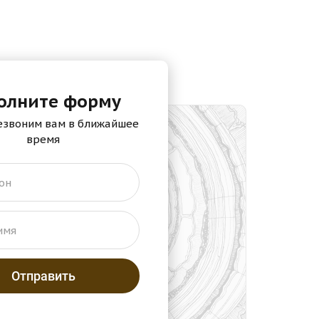
олните форму
езвоним вам в ближайшее
время
он
имя