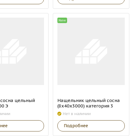
New
 сосна цельный
Нащельник цельный сосна
00 Э
(8х40х3000) категория 3
личии
Нет в наличии
нее
Подробнее