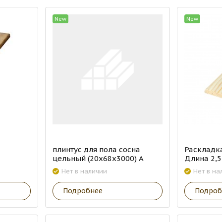
New
New
плинтус для пола сосна
Раскладка
цельный (20х68х3000) А
Длина 2,5
Нет в наличии
Нет в на
Подробнее
Подроб