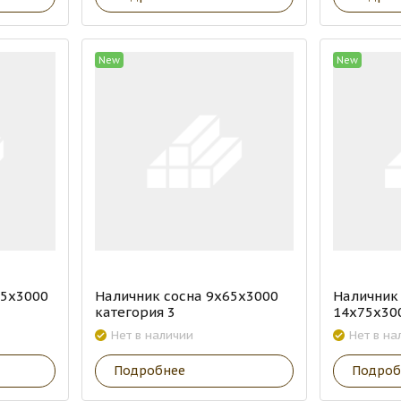
New
New
65х3000
Наличник сосна 9х65х3000
Наличник
категория 3
14х75х30
Нет в наличии
Нет в на
Подробнее
Подроб