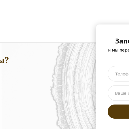
Зап
и мы пер
ы?
Телеф
Ваше 