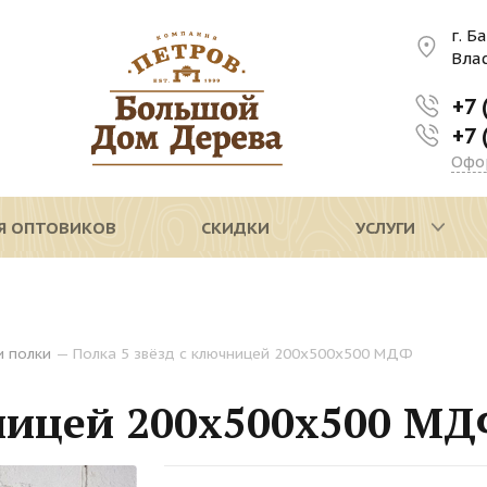
г. Б
Вла
+7 
+7 
Офо
Я ОПТОВИКОВ
СКИДКИ
УСЛУГИ
и полки
—
Полка 5 звёзд с ключницей 200х500х500 МДФ
чницей 200х500х500 М