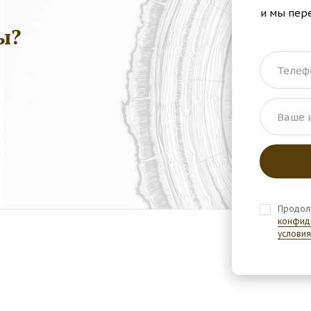
и мы пер
ы?
Телеф
Ваше 
Продол
конфид
условия