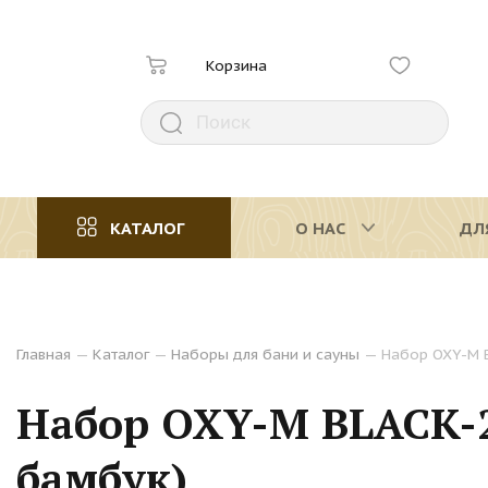
Корзина
КАТАЛОГ
О НАС
ДЛ
Главная
—
Каталог
—
Наборы для бани и сауны
—
Набор OXY-M B
Набор OXY-M BLACK-2
бамбук)