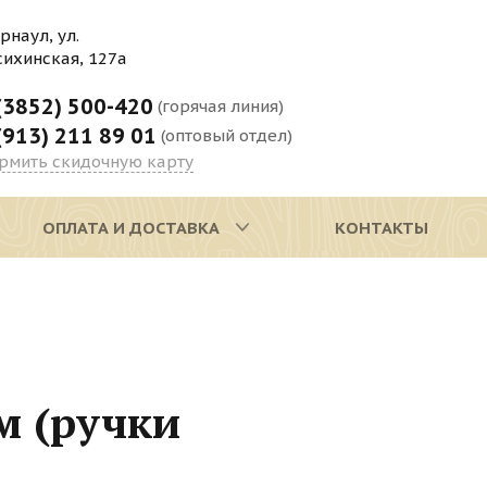
арнаул, ул.
сихинская, 127а
(3852) 500-420
(горячая линия)
(913) 211 89 01
(оптовый отдел)
рмить скидочную карту
ОПЛАТА И ДОСТАВКА
КОНТАКТЫ
м (ручки