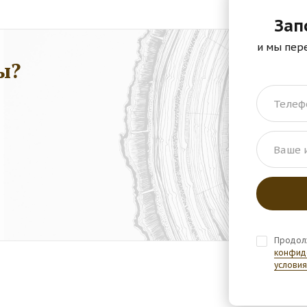
Зап
и мы пер
ы?
Телеф
Ваше 
Продол
конфид
условия