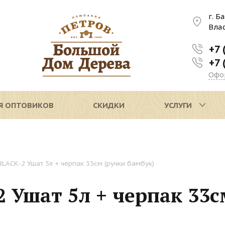
г. Б
Вла
+7 
+7 
Офо
Я ОПТОВИКОВ
СКИДКИ
УСЛУГИ
LACK-2 Ушат 5л + черпак 33см (ручки бамбук)
 Ушат 5л + черпак 33с