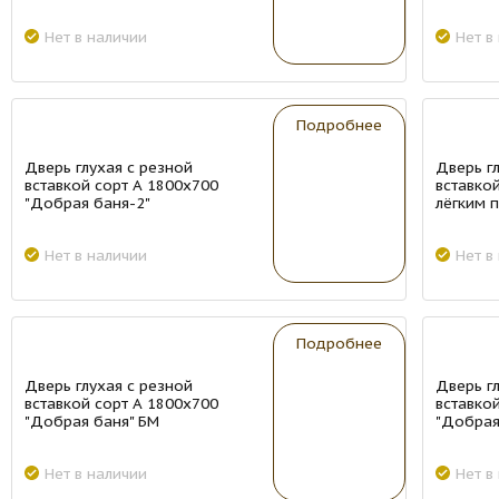
Нет в наличии
Нет в
New
New
Подробнее
Дверь глухая с резной
Дверь г
вставкой сорт А 1800х700
вставкой
"Добрая баня-2"
лёгким 
Нет в наличии
Нет в
New
New
Подробнее
Дверь глухая с резной
Дверь г
вставкой сорт А 1800х700
вставко
"Добрая баня" БМ
"Добрая
Нет в наличии
Нет в