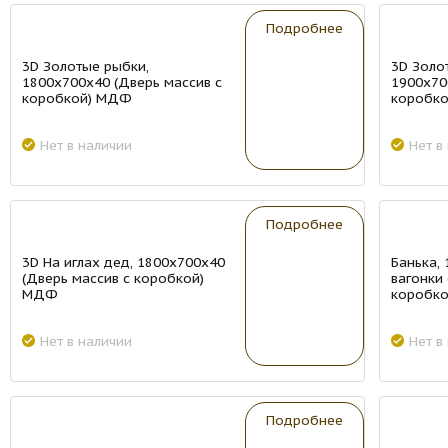
New
New
Подробнее
3D Золотые рыбки,
3D Золо
1800х700х40 (Дверь массив с
1900х70
коробкой) МДФ
коробк
Нет в наличии
Нет в
New
New
Подробнее
3D На иглах дед, 1800х700х40
Банька,
(Дверь массив с коробкой)
вагонки
МДФ
коробко
Нет в наличии
Нет в
New
New
Подробнее