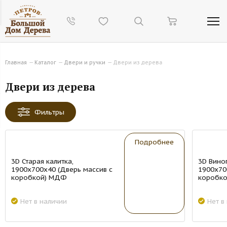
Главная
—
Каталог
—
Двери и ручки
—
Двери из дерева
Двери из дерева
Фильтры
New
New
Подробнее
3D Старая калитка,
3D Вино
1900х700х40 (Дверь массив с
1900х70
коробкой) МДФ
коробк
Нет в наличии
Нет в