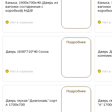
Банька, 1900х700х40 (Дверь из
Банька,
вагонки состаренная с
вагонки
коробкой) МДФ
коробк
Нет в наличии
Нет в
New
New
Подробнее
Дверь 1800*710*40 Сосна.
Дверь Др
комплек
Нет в наличии
Нет в
New
New
Подробнее
Дверь глухая "Диагональ" сорт
Дверь гл
А 1700х700
"А" 170