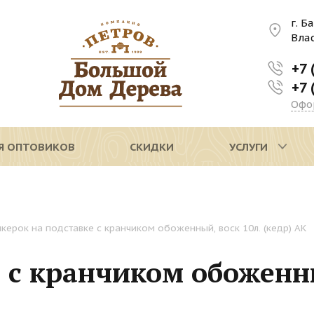
г. Б
Вла
+7 
+7 
Офо
Я ОПТОВИКОВ
СКИДКИ
УСЛУГИ
керок на подставке с кранчиком обоженный, воск 10л. (кедр) АК
е с кранчиком обоженн