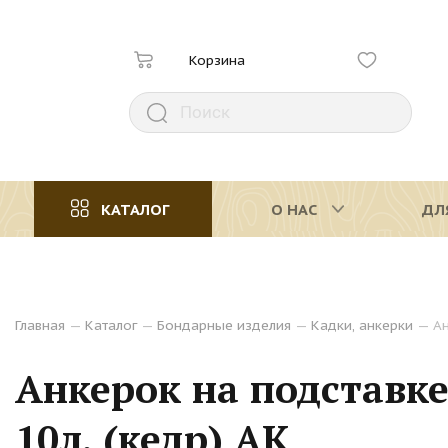
Корзина
КАТАЛОГ
О НАС
ДЛ
Главная
—
Каталог
—
Бондарные изделия
—
Кадки, анкерки
—
Ан
Анкерок на подставк
10л. (кедр) АК