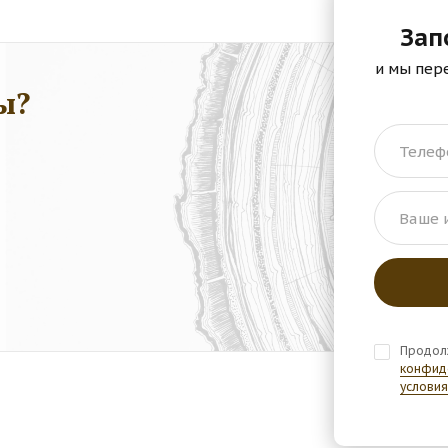
Зап
и мы пер
ы?
Телеф
Ваше 
Продол
конфид
условия