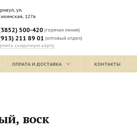
арнаул, ул.
сихинская, 127а
(3852) 500-420
(горячая линия)
(913) 211 89 01
(оптовый отдел)
рмить скидочную карту
ОПЛАТА И ДОСТАВКА
КОНТАКТЫ
ый, воск