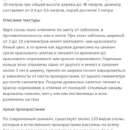
20 метров при общей высоте дерева до 48 метров, диаметр
составляет от 0,4 до 0,6 метров, порой достигая 1 метра.
Описание текстуры
Ядро сосны ясно отличимо по цвету от заболони, в
противоположность ели и пихте. При этом заболонь шириной
от 2 до 10 сантиметров имеет желтовато- или красновато-
белый цвет, в то время как ядровая древесина на свежем
срезе красновато-жёлтая и темнеет со временем до
красновато-коричневого или красно-коричневого. Годичные
кольца ясно отделимы одно от другого и имеют в среднем
около 3 мм в ширину, причём их ширина может варьироваться
в зависимости от места произрастания, от одного миллиметра
до почти сантиметра. Поздняя древесина заметно темнее и
красно-коричневая, в отличие от молодой. Смоляные каналы
выражены сильнее, чем у ели или лиственницы и ясно
различимы на глаз.
Ареал произрастания
По современным данным, существует около 120 видов сосны,
которые в естественном произрастании рассеяны по всему