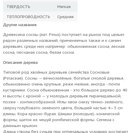
ТВЕРДОСТЬ
Мягкая
ТЕПЛОПРОВОДНОСТЬ
Средняя
Другие названия
Древесина сосны (лат. Pinus) поступает на рынок под целым
рядом различных названий, применяемых также и к самим
деревьям; среди них например: обыкновенная сосна, лесная
сосна, песчаная сосна, белая сосна.
Описание дерева
Типовой род хвойных деревьев семейства Сосновые
(Pinaceae). Сосны — вечнозелёные, богатые смолой деревья,
обыкновенно очень крупные, реже мелкие, иногда - почти
кустарники. Сосна обыкновенная - это большое дерево до 40
м высоты с кроной — у молодых деревьев пирамидальной,
позже - зонтикообразной. Иглы хвои снизу тёмно-зелёного,
сверху голубовато-зелёного цвета, большей частью 4—5 см
длины. Кора красно-бурая. Шишки (молодые)- конической
формы, щиток их чешуй ромбической формы. Семена с
длинным крылом.
Длина ствола без сучьев при оптимальных условиях достигает