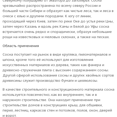
Северному полушарию от экватора до заполярья. Сосна
чрезвычайно распространена по всему северу России и
большей части Сибири и образует как чистые леса, так и леса в
смеси с елью и другими породами. К югу от линии,
проходящей через Киев, затем по реке Оке до устья реки Цны,
затем через Казань и вдоль рек Камы и Белой до Уфы сосна
встречается очень редко и спорадически, образуя небольшие
рощи на известковых и меловых склонах, а также на песках.
Область применения
Сосна поступает на рынок в виде кругляка, пиломатериалов и
шпона, кроме того её используют для изготовления
искусственных материалов из дерева, таких как фанера и
древесно-стружечная плита с высоким содержанием сосны.
Другой сферой использования сосны и других хвойных сортов
древесины служит производство бумаги и целлюлозы.
В качестве строительного и конструкционного материала сосна
используется повсеместно; как во внутреннем, так и в
наружном строительстве. Она находит применение при
строительстве домов в конструкциях крыш, для обшивки,
перил, лестниц, каркасов стен и потолков, полов, окон, дверей
и ворот.